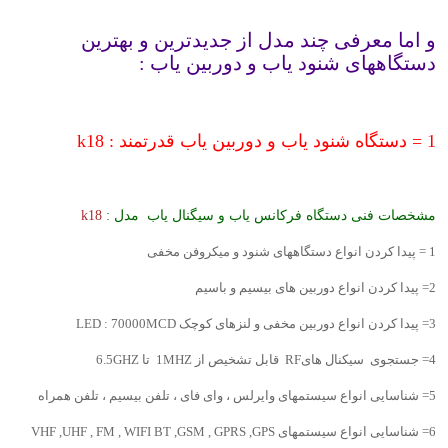
و اما معرفی چند مدل از جدیدترین و بهترین
دستگاههای شنود یاب و دوربین یاب :
1 = دستگاه شنود یاب و دوربین یاب قدرتمند : k18
مشخصات فنی دستگاه فرکانس یاب و سیگنال یاب مدل :
k18
1 = پیدا کردن انواع دستگاههای شنود و میکروفن مخفی
2= پیدا کردن انواع دوربین های بیسیم و باسیم
3= پیدا کردن انواع دوربین مخفی و لنزهای کوچک LED : 70000MCD
4= جستجوی سیکنال هایRF قابل تشخیص از 1MHZ تا 6.5GHZ
5= شناسایی انواع سیستمهای وایرلس ، وای فای ، تلفن بیسیم ، تلفن همراه
6= شناسایی انواع سیستمهای VHF ,UHF , FM , WIFI BT ,GSM , GPRS ,GPS