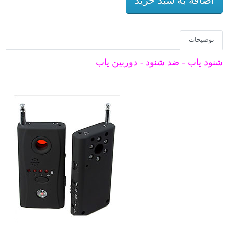
توضیحات
شنود ياب - ضد شنود - دوربين ياب