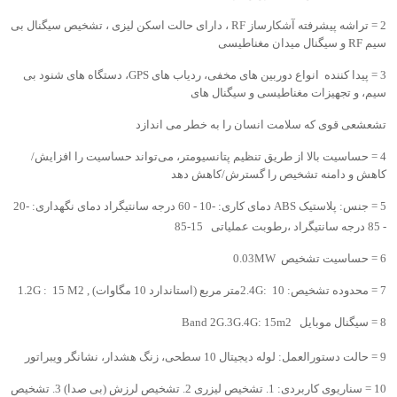
2 = تراشه پیشرفته آشکارساز RF ، دارای حالت اسکن لیزی ، تشخیص سیگنال بی
سیم RF و سیگنال میدان مغناطیسی
3 = پیدا کننده انواع دوربین های مخفی، ردیاب های GPS، دستگاه های شنود بی
سیم، و تجهیزات مغناطیسی و سیگنال های
تشعشعی قوی که سلامت انسان را به خطر می اندازد
4 = حساسیت بالا از طریق تنظیم پتانسیومتر، می‌تواند حساسیت را افزایش/
کاهش و دامنه تشخیص را گسترش/کاهش دهد
5 = جنس: پلاستیک ABS دمای کاری: -10 - 60 درجه سانتیگراد دمای نگهداری: -20
- 85 درجه سانتیگراد ،رطوبت عملیاتی 15-85
6 = حساسیت تشخیص 0.03MW
7 = محدوده تشخیص: 2.4G: 10متر مربع (استاندارد 10 مگاوات) , 1.2G : 15 M2
8 = سیگنال موبایل Band 2G.3G.4G: 15m2
9 = حالت دستورالعمل: لوله دیجیتال 10 سطحی، زنگ هشدار، نشانگر ویبراتور
10 = سناریوی کاربردی: 1. تشخیص لیزری 2. تشخیص لرزش (بی صدا) 3. تشخیص