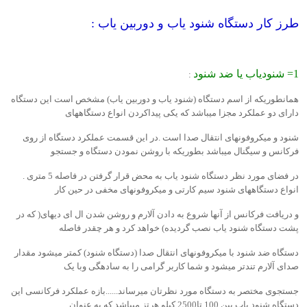
طرز کار دستگاه شنود یاب و دوربین یاب :
1= شنودیاب یا ضد شنود
:
همانطوریکه از اسم دستگاه (شنود یاب و دوربین یاب) مشخص است این دستگاه
دارای دو عملکرد مجزا میباشد که یکی پیداکردن انواع دستگاههای
شنود و میکروفونهای انتقال صدا است .در این قسمت عملکرد دستگاه از روی
فرکانس و سیگنال میباشد بطوریکه با روشن نمودن دستگاه و جستجو
در فضای مورد نظر دستگاه شنود یاب به محض قرار گرفتن در فاصله 5 متری .
انواع دستگاههای شنود سیم کارتی و میکروفونهای مخفی در حین کار
و دریافت فرکانس از آنها شروع به دادن آلارم و روشن شدن ال ای دیهای( که در
پشت دستگاه شنود یاب نصب گردیده) خواهد کرد و هر چقدر فاصله
دستگاه ضد شنود با میکروفونهای انتقال صدا (دستگاه شنود) کمتر میشود مقدار
صدای آلارم تندتر میشود و شما کاربر گرامی را به سادهگی وبا یک
جستجوی مختصر به دستگاه مورد نظرتان میرساند......بازه عملکرد فرکانسی این
دستگاه شنود یاب بین 100 تا2500 کیلو هرتز میباشد که به عنوان