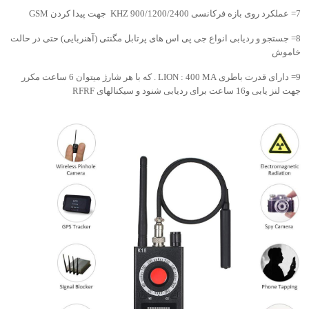
7= عملکرد روی بازه فرکانسی 900/1200/2400 KHZ جهت پیدا کردن GSM
8= جستجو و ردیابی انواع جی پی اس های پرتابل مگنتی (آهنربایی) حتی در حالت
خاموش
9= دارای قدرت باطری LION : 400 MA . که با هر شارژ میتوان 6 ساعت مکرر
جهت لنز یابی و16 ساعت برای ردیابی شنود و سیکنالهای RFRF