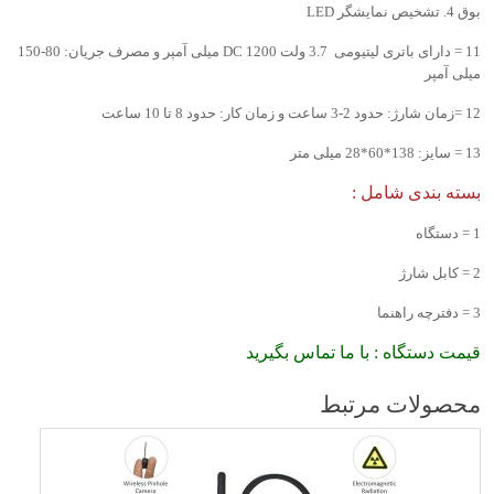
بوق 4. تشخیص نمایشگر LED
11 = دارای باتری لیتیومی 3.7 ولت DC 1200 میلی آمپر و مصرف جریان: 80-150
میلی آمپر
12 =زمان شارژ: حدود 2-3 ساعت و زمان کار: حدود 8 تا 10 ساعت
13 = سایز: 138*60*28 میلی متر
بسته بندی شامل :
1 = دستگاه
2 = کابل شارژ
3 = دفترچه راهنما
قیمت دستگاه : با ما تماس بگیرید
محصولات مرتبط